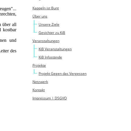
Kappeln ist Bunt
ugen"...
nrechten,
Über uns
 über all
Unsere Ziele
d kostbar
Gesichter zu KiB
nnen und
Veranstaltungen
KiB Veranstaltungen
eiter des
KiB Infostände
Projekte
Projekt Gegen das Vergessen
Netzwerk
Kontakt
Impressum | DSGVO