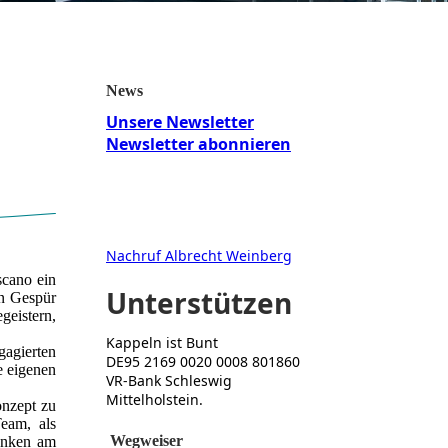
News
Unsere Newsletter
Newsletter abonnieren
Nachruf Albrecht Weinberg
scano ein
Unterstützen
en Gespür
geistern,
Kappeln ist Bunt
gagierten
DE95 2169 0020 0008 801860
e eigenen
VR-Bank Schleswig
Mittelholstein
.
onzept zu
Team, als
Wegweiser
denken am